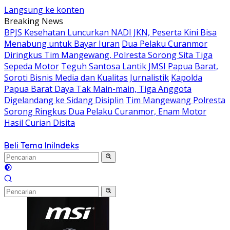
Langsung ke konten
Breaking News
BPJS Kesehatan Luncurkan NADI JKN, Peserta Kini Bisa
Menabung untuk Bayar Iuran
Dua Pelaku Curanmor
Diringkus Tim Mangewang, Polresta Sorong Sita Tiga
Sepeda Motor
Teguh Santosa Lantik JMSI Papua Barat,
Soroti Bisnis Media dan Kualitas Jurnalistik
Kapolda
Papua Barat Daya Tak Main-main, Tiga Anggota
Digelandang ke Sidang Disiplin
Tim Mangewang Polresta
Sorong Ringkus Dua Pelaku Curanmor, Enam Motor
Hasil Curian Disita
Beli Tema Ini
Indeks