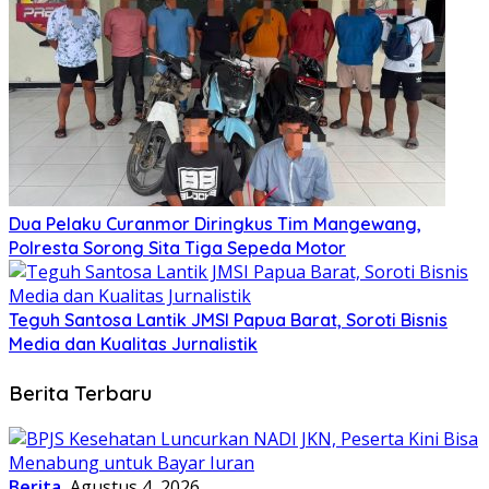
Dua Pelaku Curanmor Diringkus Tim Mangewang,
Polresta Sorong Sita Tiga Sepeda Motor
Teguh Santosa Lantik JMSI Papua Barat, Soroti Bisnis
Media dan Kualitas Jurnalistik
Berita Terbaru
Berita
Agustus 4, 2026