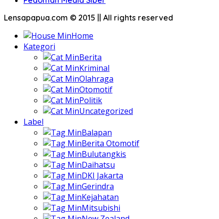
Lensapapua.com © 2015 || All rights reserved
Home
Kategori
Berita
Kriminal
Olahraga
Otomotif
Politik
Uncategorized
Label
Balapan
Berita Otomotif
Bulutangkis
Daihatsu
DKI Jakarta
Gerindra
Kejahatan
Mitsubishi
New Zealand