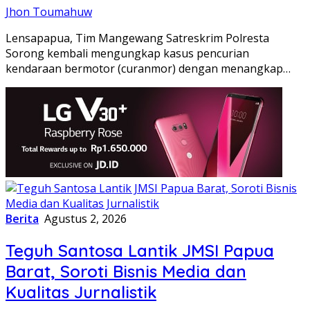
Jhon Toumahuw
Lensapapua, Tim Mangewang Satreskrim Polresta
Sorong kembali mengungkap kasus pencurian
kendaraan bermotor (curanmor) dengan menangkap…
Berita
Agustus 2, 2026
Teguh Santosa Lantik JMSI Papua
Barat, Soroti Bisnis Media dan
Kualitas Jurnalistik